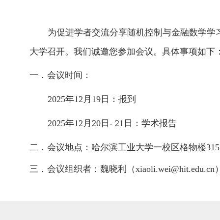
为促进学者交流分享随机控制与金融数学学
大学召开。我们诚邀您参加会议。具体事项如
一．会议时间：
2025
年
12
月
19
日：报到
2025
年
12
月
20
日
- 21
日：学术报告
二．
会议地点：哈尔滨工业大学一校区格物楼
315
三．
会议组织者：魏晓利
（
xiaoli.wei@hit.edu.cn