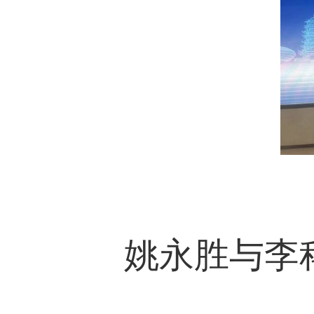
姚永胜与
李