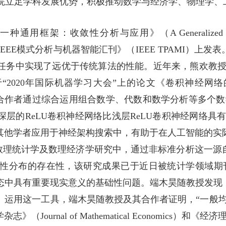
究院立足学科发展优势，积极推动数学与经济学、物理学
的一种通用框架：收敛性分析与应用
》（A Generalized Me
IEEE
模式分析与机器智能汇刊》（
IEEE TPAMI
）上发表
任务中实现了远优于传统算法的性能。近年来，熊欢教授先
“2020年国际机器学习大会”上的论文《卷积神经网
合作者通过综合运用组合数学、代数和数学分析等多个数
深层的
ReLU
卷积神经网络比浅层
ReLU
卷积神经网络具有
被其他学者应用于神经架构搜索中，有助于在人工智能的
数理统计学及数理经济学研究中，通过非标准分析这一源
性分布的存在性，该研究成果已于近日被统计学领域期
态中具有重要现实意义的基础性问题。端木昊随教授发现
。运用这一工具，端木昊随教授及其合作者证明，“一般均
学杂志》（
Journal of Mathematical Economics
）和《经济