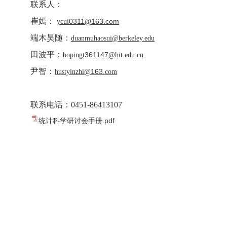
联系人：
崔嫣：
0311
163.com
ycui
@
端木昊随：
duanmuhaosui@berkeley.edu
田波平：
361147
bopingt
@hit.edu.cn
尹智：
163
hustyinzhi@
.com
联系电话：
0451-86413107
统计科学研讨会手册.pdf