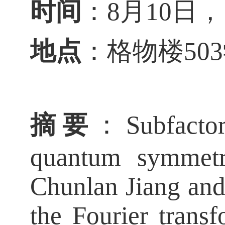
时间
：8月10日，16
地点
：格物楼50
摘要
：
Subfacto
quantum symmetri
Chunlan Jiang and
the Fourier trans