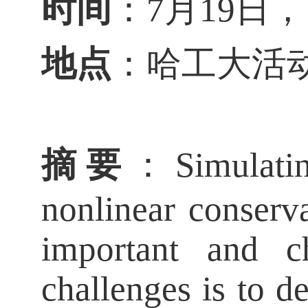
时间
：7月19日，14
地点
：哈工大活动
摘要
：
Simulati
nonlinear conserva
important and c
challenges is to d