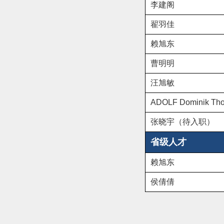
李建阁
翟羽佳
赖旭东
曹明明
汪旭敏
ADOLF Dominik Th
张晓宇（待入职）
省级人才
赖旭东
侯倩倩