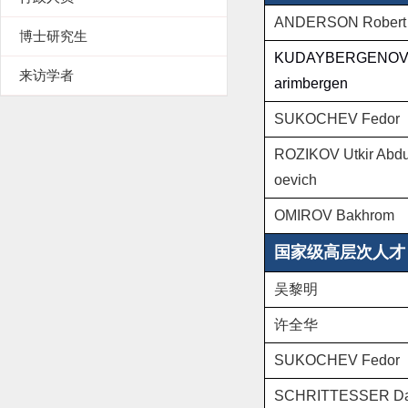
ANDERSON Robert
博士研究生
KUDAYBERGENOV
来访学者
arimbergen
SUKOCHEV Fedor
ROZIKOV
Utkir Abdu
oevich
OMIROV Bakhrom
国家级高层次人才
吴黎明
许全华
SUKOCHEV Fedor
SCHRITTESSER Da