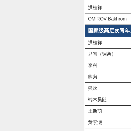
洪桂祥
OMIROV Bakhrom
国家级高层次青年
洪桂祥
尹
智（调离）
李
科
熊
枭
熊
欢
端木昊随
王斯萌
黄景灏