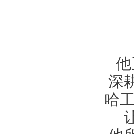
他
深
哈工