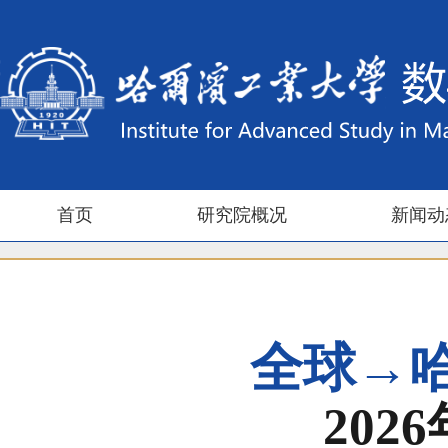
首页
研究院概况
新闻动
全球→
20