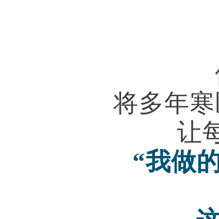
将多年寒
让
“我做