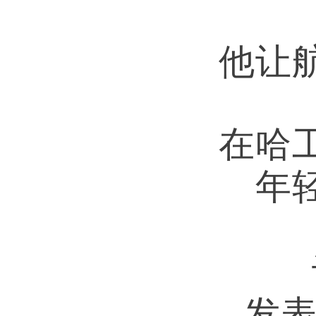
他让
在哈
年
发表