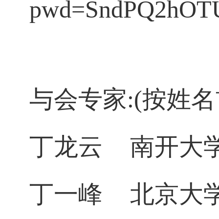
pwd=SndPQ2hOT
与会专家
:
(
按姓名
丁龙云
南开大
丁一峰
北京大