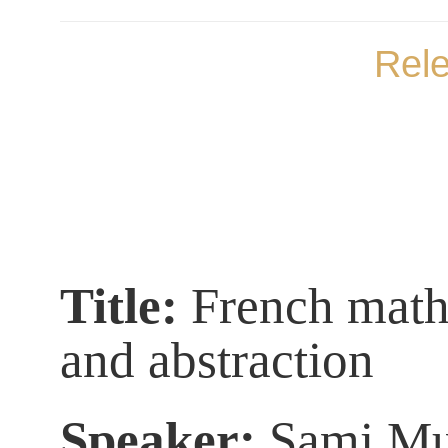
Rel
Title:
French mathe
and abstraction
Speaker:
Sami Mu