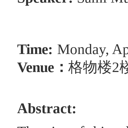
Time:
Monday
, A
Venue
：
格物楼
2
Abstract
: