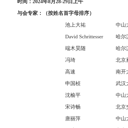
时间：2024
年
8
月
28-29
日上午
与会专家：（按姓名首字母排序）
池上大
祐
中山
David Schrittesser
哈尔
端木昊随
哈尔
冯琦
北京
高速
南开
申国桢
武汉
沈榆平
中山
宋诗畅
北京
唐丽萍
中山