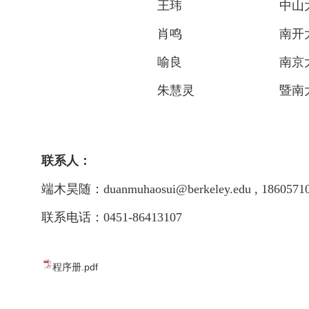
王玮
中山
肖鸣
南开
喻良
南京
朱慧灵
暨南
联系人：
端木昊随：
duanmuhaosui@berkeley.edu
,
1860571
联系电话：0451-86413107
程序册.pdf