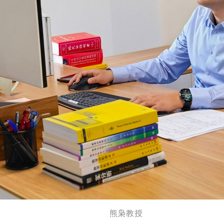
熊枭
教授