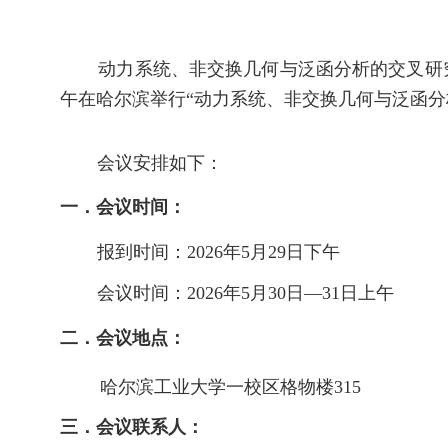
动力系统、非交换几何与泛函分析的交叉研
午
在
哈尔滨
举行
“
动力系统、非交换几何与泛函分
会议安排如下：
一．会议时间：
报到时
间：2026
年
5
月
29
日下午
会议时间：2026
年
5
月
30
日
—31
日上午
二．
会议地点：
哈尔滨工业大学一校区格物楼
315
三．
会议联系人：