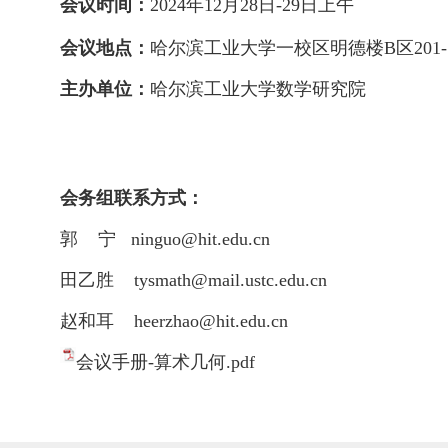
会议时间：
202
4
年12
月
28
日-
29
日
上午
会议地点：
哈尔滨
工业大学一校区明德楼B区201
主办单位：
哈尔滨工业大学数学研究院
会务组联系方式：
郭 宁
ninguo@hit.edu.cn
田乙胜
tysmath@mail.ustc.edu.cn
赵和耳
heerzhao@hit.edu.cn
会议手册-算术几何.pdf