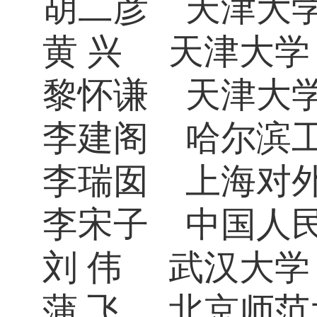
胡二彦
天津大
黄 兴
天津大学
黎怀谦
天津大
李建阁
哈尔滨
李瑞囡
上海对
李宋子
中国人
刘
伟
武汉大学
蒲 飞
北京师范