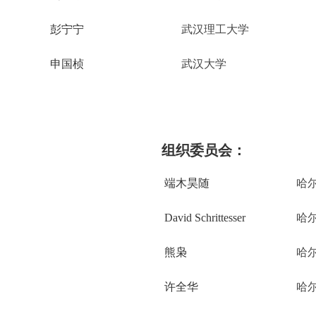
彭宁宁
武汉理工大学
申国桢
武汉大学
组织委员会
：
端木昊随
哈
David
Schrittesser
哈
熊枭
哈
许全华
哈